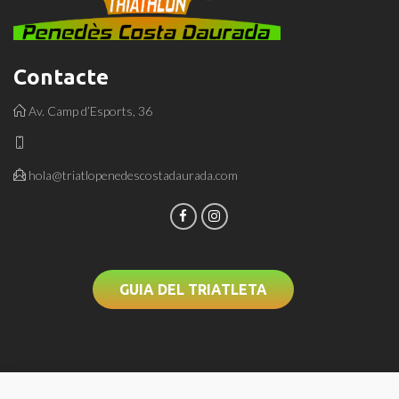
Contacte
Av. Camp d’Esports, 36
hola@triatlopenedescostadaurada.com
GUIA DEL TRIATLETA