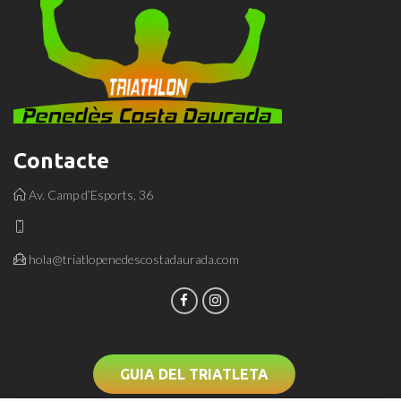
Contacte
Av. Camp d’Esports, 36
hola@triatlopenedescostadaurada.com
GUIA DEL TRIATLETA