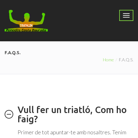
F.A.Q.S.
Home
F.A.Q.S.
Vull fer un triatló, Com ho
faig?
Primer de tot apuntar-te amb nosaltres. Tenim