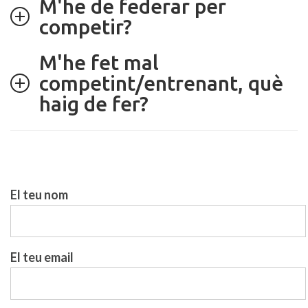
M'he de federar per
competir?
M'he fet mal
competint/entrenant, què
haig de fer?
El teu nom
El teu email