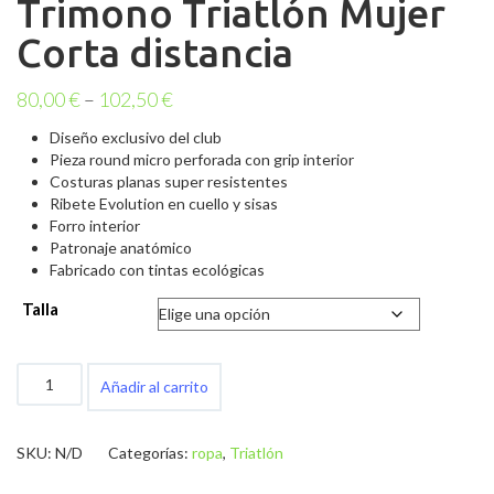
Trimono Triatlón Mujer
Corta distancia
80,00
€
–
102,50
€
Diseño exclusivo del club
Pieza round micro perforada con grip interior
Costuras planas super resistentes
Ribete Evolution en cuello y sisas
Forro interior
Patronaje anatómico
Fabricado con tintas ecológicas
Talla
Trimono
Añadir al carrito
Triatlón
Mujer
Corta
SKU:
N/D
Categorías:
ropa
,
Triatlón
distancia
cantidad