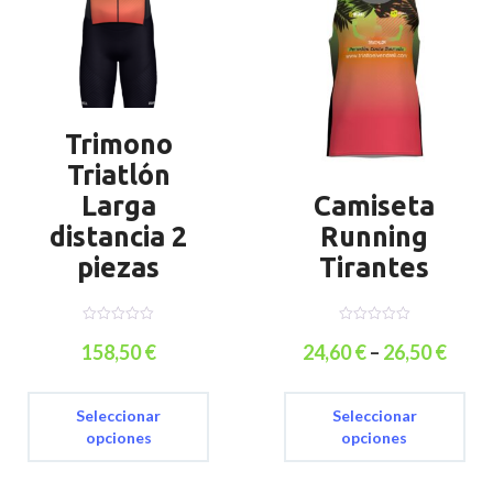
en
de
la
producto
pá
de
pr
Trimono
Triatlón
Larga
Camiseta
distancia 2
Running
piezas
Tirantes
0
0
o
o
158,50
€
24,60
€
–
26,50
€
u
u
t
t
Este
Es
o
o
f
f
producto
pr
5
5
Seleccionar
Seleccionar
tiene
ti
opciones
opciones
múltiples
mú
variantes.
va