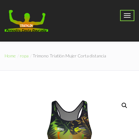
Home
ropa
Trimono Triatlón Mujer Corta distancia