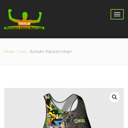
Home
ropa
Bañador Natación Mujer