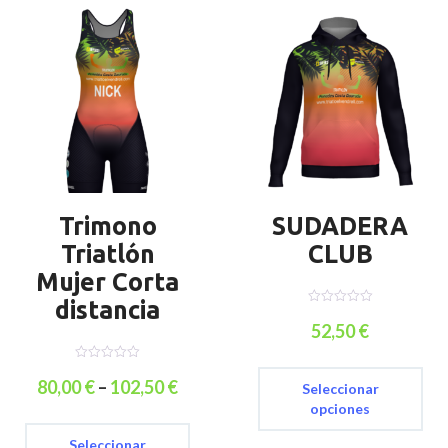
Trimono
SUDADERA
Triatlón
CLUB
Mujer Corta
distancia
0
o
52,50
€
u
t
Es
o
0
f
pr
o
80,00
€
–
102,50
€
5
Seleccionar
u
ti
t
opciones
Este
o
mú
f
producto
va
5
Seleccionar