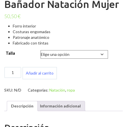
Bañador Natación Mujer
50,50
€
Forro interior
Costuras engomadas
Patronaje anatómico
Fabricado con tintas
Talla
Bañador
Añadir al carrito
Natación
Mujer
cantidad
SKU:
N/D
Categorías:
Natación
,
ropa
Descripción
Información adicional