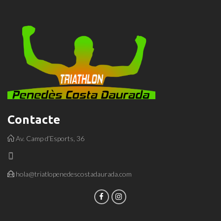
pr
Contacte
Av. Camp d’Esports, 36
hola@triatlopenedescostadaurada.com