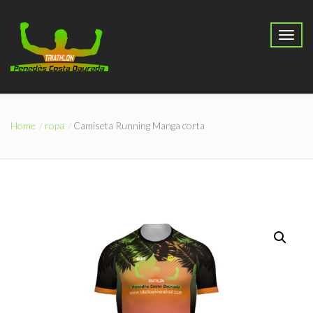
Home
ropa
Camiseta Running Manga corta