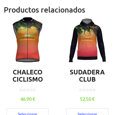
Productos relacionados
CHALECO
SUDADERA
CICLISMO
CLUB
0
0
o
o
46,90
€
52,50
€
u
u
t
t
Este
Es
o
o
f
f
producto
pr
5
5
Seleccionar
Seleccionar